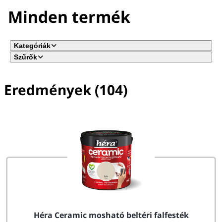
Minden termék
Kategóriák
Szűrők
Eredmények (104)
Nincs(ek) szűrő(k) kiválasztva
Héra Ceramic mosható beltéri falfesték