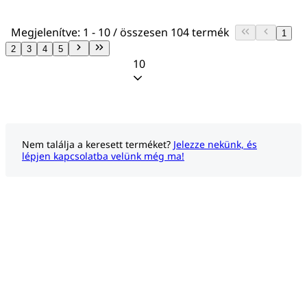
Megjelenítve: 1 - 10 / összesen 104 termék
1
2
3
4
5
10
Nem találja a keresett terméket?
Jelezze nekünk, és
lépjen kapcsolatba velünk még ma!