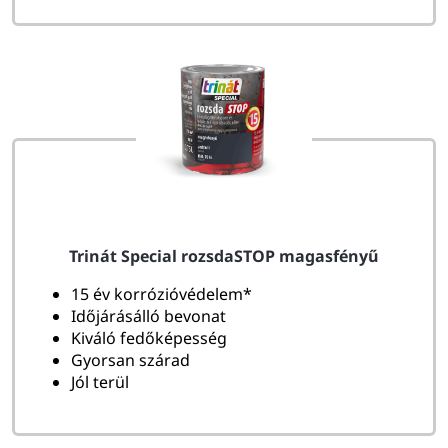
Trinát Special rozsdaSTOP magasfényű
15 év korrózióvédelem*
Időjárásálló bevonat
Kiváló fedőképesség
Gyorsan szárad
Jól terül